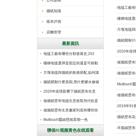
公司新聞
·
地毯工藝有
牆紙知識
·
樓梯地毯選
樣本評測
·
方塊地毯與
店麵管理
·
牆紙開裂什
最新資訊
·
2020年
地毯工藝有哪些分類發展史,202
·
做牆紙壁布
樓梯地毯選擇是固定的還是可移動
好
方塊地毯與牆紙的銜接搭配,如何讓
·
做牆紙壁布
牆紙開裂什麽原因,用什麽膠水修補
·
Muttou
2020年疫情影響下牆紙壁布生意
·
做牆紙壁布
做牆紙壁布地毯生意收取預付款是
·
2019年
行
做牆紙壁布生意廠家到底有哪些你
·
牆紙壁布花
所
Muttouch蠶絲壁紙星期一色
·
羊脂絨壁布
聯係91视频黄色在线观看