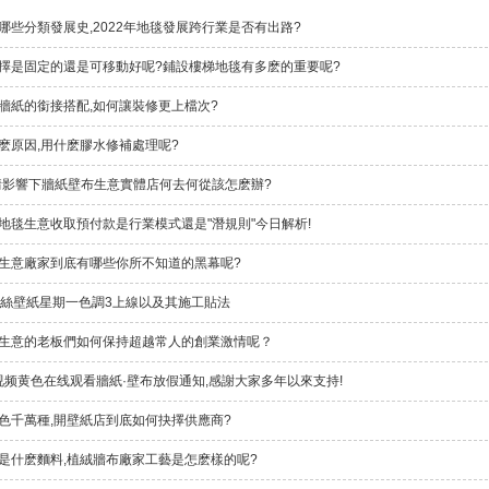
哪些分類發展史,2022年地毯發展跨行業是否有出路?
擇是固定的還是可移動好呢?鋪設樓梯地毯有多麽的重要呢?
牆紙的銜接搭配,如何讓裝修更上檔次?
麽原因,用什麽膠水修補處理呢?
疫情影響下牆紙壁布生意實體店何去何從該怎麽辦?
地毯生意收取預付款是行業模式還是"潛規則"今日解析!
生意廠家到底有哪些你所不知道的黑幕呢?
ch蠶絲壁紙星期一色調3上線以及其施工貼法
生意的老板們如何保持超越常人的創業激情呢？
91视频黄色在线观看牆紙·壁布放假通知,感謝大家多年以來支持!
色千萬種,開壁紙店到底如何抉擇供應商?
是什麽麵料,植絨牆布廠家工藝是怎麽樣的呢?